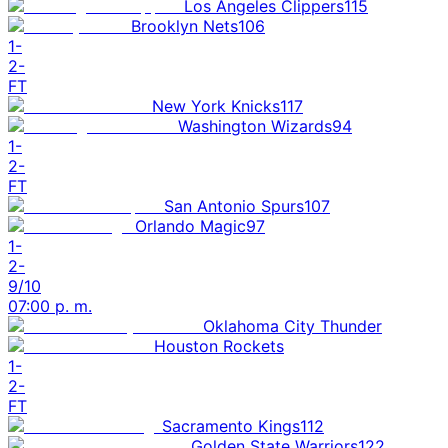
Los Angeles Clippers
115
Brooklyn Nets
106
1
-
2
-
FT
New York Knicks
117
Washington Wizards
94
1
-
2
-
FT
San Antonio Spurs
107
Orlando Magic
97
1
-
2
-
9/10
07:00 p. m.
Oklahoma City Thunder
Houston Rockets
1
-
2
-
FT
Sacramento Kings
112
Golden State Warriors
122