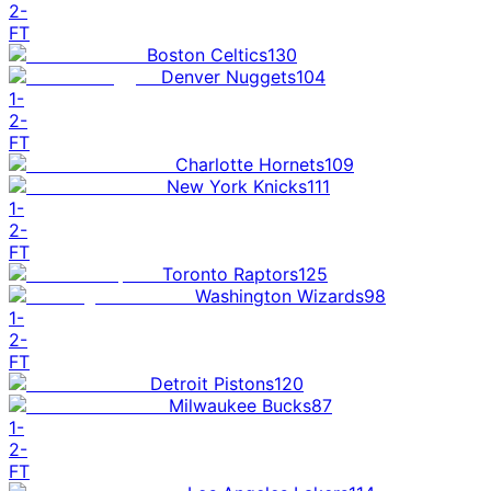
2
-
FT
Boston Celtics
130
Denver Nuggets
104
1
-
2
-
FT
Charlotte Hornets
109
New York Knicks
111
1
-
2
-
FT
Toronto Raptors
125
Washington Wizards
98
1
-
2
-
FT
Detroit Pistons
120
Milwaukee Bucks
87
1
-
2
-
FT