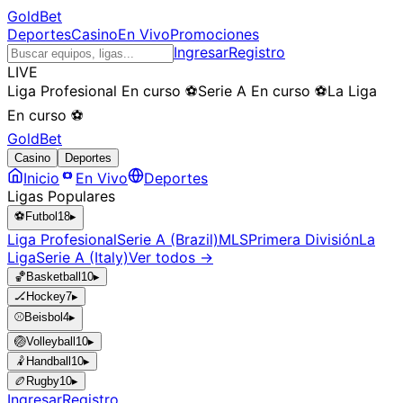
GoldBet
Deportes
Casino
En Vivo
Promociones
Ingresar
Registro
LIVE
Liga Profesional
En curso
⚽
Serie A
En curso
⚽
La Liga
En curso
⚽
GoldBet
Casino
Deportes
Inicio
En Vivo
Deportes
Ligas Populares
⚽
Futbol
18
▸
Liga Profesional
Serie A (Brazil)
MLS
Primera División
La
Liga
Serie A (Italy)
Ver todos →
🏀
Basketball
10
▸
🏒
Hockey
7
▸
⚾
Beisbol
4
▸
🏐
Volleyball
10
▸
🤾
Handball
10
▸
🏉
Rugby
10
▸
Ingresar
Registro