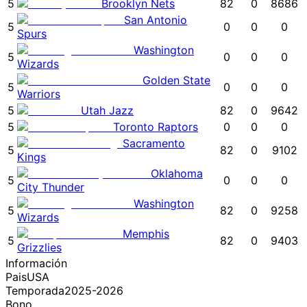
5
Brooklyn Nets
82
0
8686
San Antonio
5
0
0
0
Spurs
Washington
5
0
0
0
Wizards
Golden State
5
0
0
0
Warriors
5
Utah Jazz
82
0
9642
5
Toronto Raptors
0
0
0
Sacramento
5
82
0
9102
Kings
Oklahoma
5
0
0
0
City Thunder
Washington
5
82
0
9258
Wizards
Memphis
5
82
0
9403
Grizzlies
Información
Pais
USA
Temporada
2025-2026
Bono