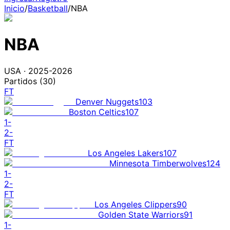
Inicio
/
Basketball
/
NBA
NBA
USA
·
2025-2026
Partidos (
30
)
FT
Denver Nuggets
103
Boston Celtics
107
1
-
2
-
FT
Los Angeles Lakers
107
Minnesota Timberwolves
124
1
-
2
-
FT
Los Angeles Clippers
90
Golden State Warriors
91
1
-