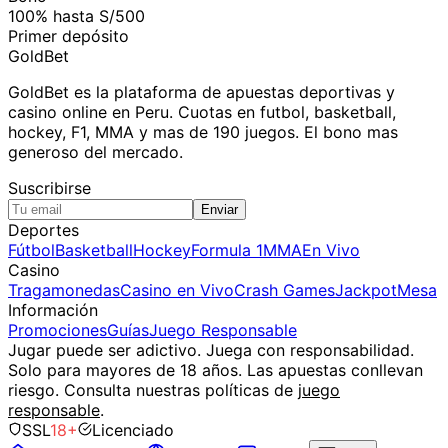
100% hasta S/500
Primer depósito
GoldBet
GoldBet es la plataforma de apuestas deportivas y
casino online en Peru. Cuotas en futbol, basketball,
hockey, F1, MMA y mas de 190 juegos. El bono mas
generoso del mercado.
Suscribirse
Enviar
Deportes
Fútbol
Basketball
Hockey
Formula 1
MMA
En Vivo
Casino
Tragamonedas
Casino en Vivo
Crash Games
Jackpot
Mesa
Información
Promociones
Guías
Juego Responsable
Jugar puede ser adictivo. Juega con responsabilidad.
Solo para mayores de 18 años. Las apuestas conllevan
riesgo. Consulta nuestras políticas de
juego
responsable
.
SSL
18+
Licenciado