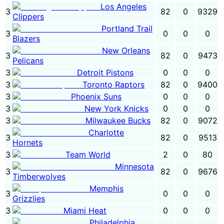
Los Angeles
3
82
0
9329
Clippers
Portland Trail
3
0
0
0
Blazers
New Orleans
3
82
0
9473
Pelicans
3
Detroit Pistons
0
0
0
3
Toronto Raptors
82
0
9400
3
Phoenix Suns
0
0
0
3
New York Knicks
0
0
0
3
Milwaukee Bucks
82
0
9072
Charlotte
3
82
0
9513
Hornets
3
Team World
2
0
80
Minnesota
3
82
0
9676
Timberwolves
Memphis
3
0
0
0
Grizzlies
3
Miami Heat
0
0
0
Philadelphia