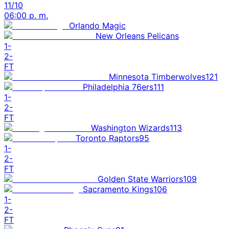
11/10
06:00 p. m.
Orlando Magic
New Orleans Pelicans
1
-
2
-
FT
Minnesota Timberwolves
121
Philadelphia 76ers
111
1
-
2
-
FT
Washington Wizards
113
Toronto Raptors
95
1
-
2
-
FT
Golden State Warriors
109
Sacramento Kings
106
1
-
2
-
FT