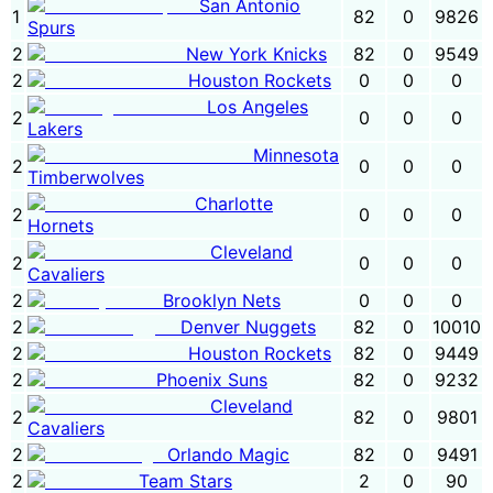
San Antonio
1
82
0
9826
Spurs
2
New York Knicks
82
0
9549
2
Houston Rockets
0
0
0
Los Angeles
2
0
0
0
Lakers
Minnesota
2
0
0
0
Timberwolves
Charlotte
2
0
0
0
Hornets
Cleveland
2
0
0
0
Cavaliers
2
Brooklyn Nets
0
0
0
2
Denver Nuggets
82
0
10010
2
Houston Rockets
82
0
9449
2
Phoenix Suns
82
0
9232
Cleveland
2
82
0
9801
Cavaliers
2
Orlando Magic
82
0
9491
2
Team Stars
2
0
90