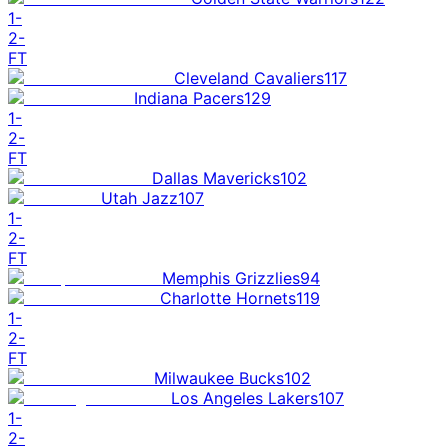
1
-
2
-
FT
Cleveland Cavaliers
117
Indiana Pacers
129
1
-
2
-
FT
Dallas Mavericks
102
Utah Jazz
107
1
-
2
-
FT
Memphis Grizzlies
94
Charlotte Hornets
119
1
-
2
-
FT
Milwaukee Bucks
102
Los Angeles Lakers
107
1
-
2
-