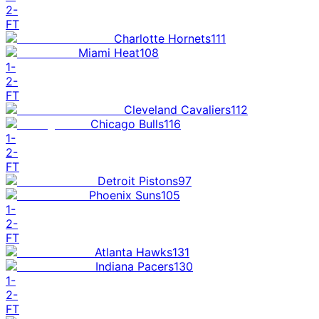
2
-
FT
Charlotte Hornets
111
Miami Heat
108
1
-
2
-
FT
Cleveland Cavaliers
112
Chicago Bulls
116
1
-
2
-
FT
Detroit Pistons
97
Phoenix Suns
105
1
-
2
-
FT
Atlanta Hawks
131
Indiana Pacers
130
1
-
2
-
FT