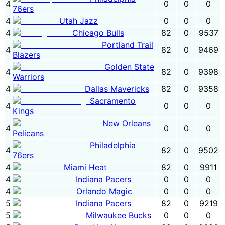
4
0
0
0
76ers
4
Utah Jazz
0
0
0
4
Chicago Bulls
82
0
9537
Portland Trail
4
82
0
9469
Blazers
Golden State
4
82
0
9398
Warriors
4
Dallas Mavericks
82
0
9358
Sacramento
4
0
0
0
Kings
New Orleans
4
0
0
0
Pelicans
Philadelphia
4
82
0
9502
76ers
4
Miami Heat
82
0
9911
4
Indiana Pacers
0
0
0
4
Orlando Magic
0
0
0
5
Indiana Pacers
82
0
9219
5
Milwaukee Bucks
0
0
0