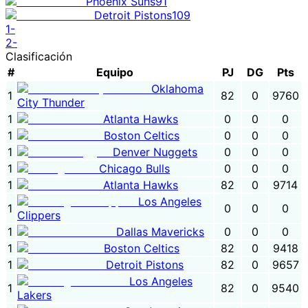
Phoenix Suns
91
Detroit Pistons
109
1
-
2
-
Clasificación
#
Equipo
PJ
DG
Pts
Oklahoma
1
82
0
9760
City Thunder
1
Atlanta Hawks
0
0
0
1
Boston Celtics
0
0
0
1
Denver Nuggets
0
0
0
1
Chicago Bulls
0
0
0
1
Atlanta Hawks
82
0
9714
Los Angeles
1
0
0
0
Clippers
1
Dallas Mavericks
0
0
0
1
Boston Celtics
82
0
9418
1
Detroit Pistons
82
0
9657
Los Angeles
1
82
0
9540
Lakers