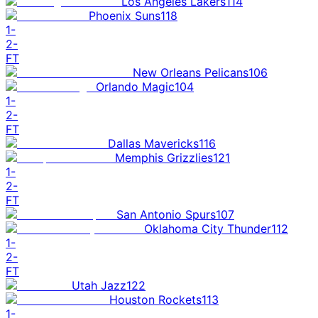
Los Angeles Lakers
114
Phoenix Suns
118
1
-
2
-
FT
New Orleans Pelicans
106
Orlando Magic
104
1
-
2
-
FT
Dallas Mavericks
116
Memphis Grizzlies
121
1
-
2
-
FT
San Antonio Spurs
107
Oklahoma City Thunder
112
1
-
2
-
FT
Utah Jazz
122
Houston Rockets
113
1
-