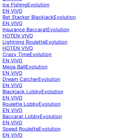
Ice Fishing
Evolution
EN VIVO
Bet Stacker Blackjack
Evolution
EN VIVO
Insurance Baccarat
Evolution
HOT
EN VIVO
Lightning Roulette
Evolution
HOT
EN VIVO
Crazy Time
Evolution
EN VIVO
Mega Ball
Evolution
EN VIVO
Dream Catcher
Evolution
EN VIVO
Blackjack Lobby
Evolution
EN VIVO
Roulette Lobby
Evolution
EN VIVO
Baccarat Lobby
Evolution
EN VIVO
Speed Roulette
Evolution
EN VIVO