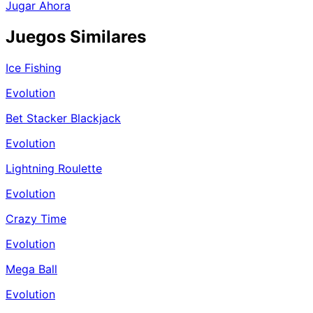
Jugar Ahora
Juegos Similares
Ice Fishing
Evolution
Bet Stacker Blackjack
Evolution
Lightning Roulette
Evolution
Crazy Time
Evolution
Mega Ball
Evolution