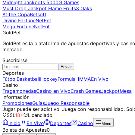
Midnight Jackpots 5000
G Games
Must Drop Jackpot Flame Fruits
3 Oaks
At the Copa
Betsoft
Divine Fortune
NetEnt
Mega Fortune
NetEnt
GoldBet
GoldBet es la plataforma de apuestas deportivas y casino
mercado.
Suscribirse
Enviar
Deportes
Fútbol
Basketball
Hockey
Formula 1
MMA
En Vivo
Casino
Tragamonedas
Casino en Vivo
Crash Games
Jackpot
Mesa
Información
Promociones
Guías
Juego Responsable
Jugar puede ser adictivo. Juega con responsabilidad. Sol
SSL
18+
Licenciado
Inicio
En Vivo
Deportes
Casino
Menú
Boleta de Apuestas
0