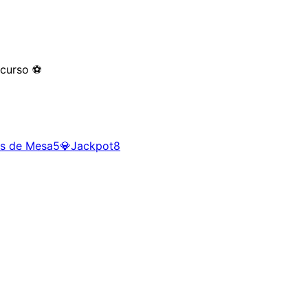
 curso
⚽
s de Mesa
5
💎
Jackpot
8