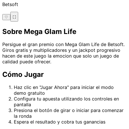
Betsoft
♡
⛶
Sobre
Mega Glam Life
Persigue el gran premio con Mega Glam Life de Betsoft.
Giros gratis y multiplicadores y un jackpot progresivo
hacen de este juego la emocion que solo un juego de
calidad puede ofrecer.
Cómo Jugar
Haz clic en "Jugar Ahora" para iniciar el modo
demo gratuito
Configura tu apuesta utilizando los controles en
pantalla
Presiona el botón de girar o iniciar para comenzar
la ronda
Espera el resultado y cobra tus ganancias