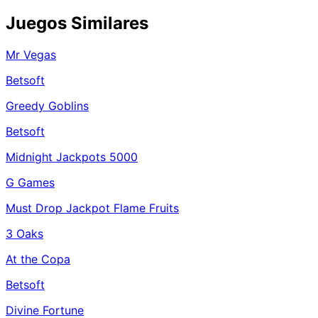
Juegos Similares
Mr Vegas
Betsoft
Greedy Goblins
Betsoft
Midnight Jackpots 5000
G Games
Must Drop Jackpot Flame Fruits
3 Oaks
At the Copa
Betsoft
Divine Fortune