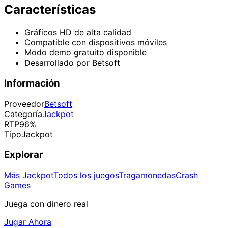
Características
Gráficos HD de alta calidad
Compatible con dispositivos móviles
Modo demo gratuito disponible
Desarrollado por
Betsoft
Información
Proveedor
Betsoft
Categoría
Jackpot
RTP
96
%
Tipo
Jackpot
Explorar
Más
Jackpot
Todos los juegos
Tragamonedas
Crash
Games
Juega con dinero real
Jugar Ahora