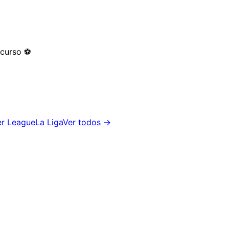
 curso
⚽
er League
La Liga
Ver todos →