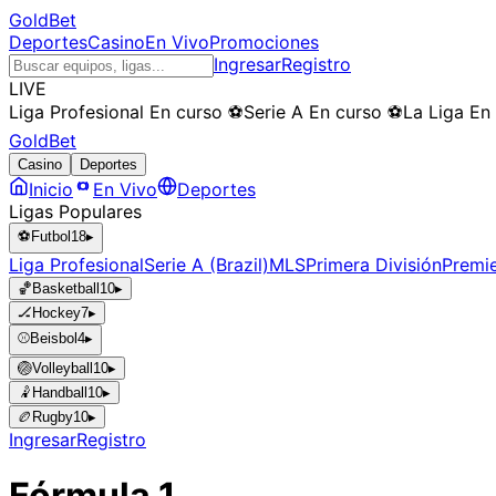
GoldBet
Deportes
Casino
En Vivo
Promociones
Ingresar
Registro
LIVE
Liga Profesional
En curso
⚽
Serie A
En curso
⚽
La Liga
En
GoldBet
Casino
Deportes
Inicio
En Vivo
Deportes
Ligas Populares
⚽
Futbol
18
▸
Liga Profesional
Serie A (Brazil)
MLS
Primera División
Premi
🏀
Basketball
10
▸
🏒
Hockey
7
▸
⚾
Beisbol
4
▸
🏐
Volleyball
10
▸
🤾
Handball
10
▸
🏉
Rugby
10
▸
Ingresar
Registro
Fórmula 1