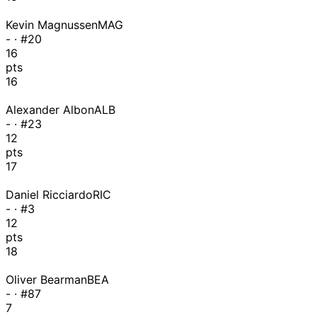
Kevin Magnussen
MAG
-
· #20
16
pts
16
Alexander Albon
ALB
-
· #23
12
pts
17
Daniel Ricciardo
RIC
-
· #3
12
pts
18
Oliver Bearman
BEA
-
· #87
7