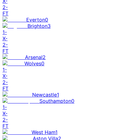
X
-
2
-
FT
Everton
0
Brighton
3
1
-
X
-
2
-
FT
Arsenal
2
Wolves
0
1
-
X
-
2
-
FT
Newcastle
1
Southampton
0
1
-
X
-
2
-
FT
West Ham
1
Aston Villa
2