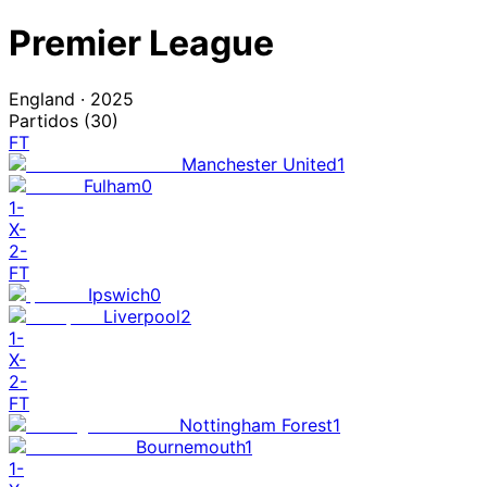
Premier League
England
·
2025
Partidos (
30
)
FT
Manchester United
1
Fulham
0
1
-
X
-
2
-
FT
Ipswich
0
Liverpool
2
1
-
X
-
2
-
FT
Nottingham Forest
1
Bournemouth
1
1
-