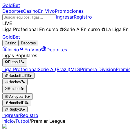
GoldBet
Deportes
Casino
En Vivo
Promociones
Ingresar
Registro
LIVE
Liga Profesional
En curso
⚽
Serie A
En curso
⚽
La Liga
En
GoldBet
Casino
Deportes
Inicio
En Vivo
Deportes
Ligas Populares
⚽
Futbol
18
▸
Liga Profesional
Serie A (Brazil)
MLS
Primera División
Premi
🏀
Basketball
10
▸
🏒
Hockey
7
▸
⚾
Beisbol
4
▸
🏐
Volleyball
10
▸
🤾
Handball
10
▸
🏉
Rugby
10
▸
Ingresar
Registro
Inicio
/
Futbol
/
Premier League