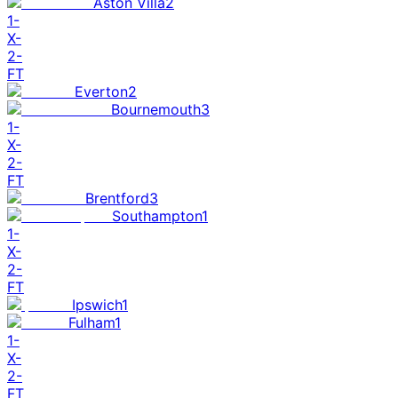
Aston Villa
2
1
-
X
-
2
-
FT
Everton
2
Bournemouth
3
1
-
X
-
2
-
FT
Brentford
3
Southampton
1
1
-
X
-
2
-
FT
Ipswich
1
Fulham
1
1
-
X
-
2
-
FT