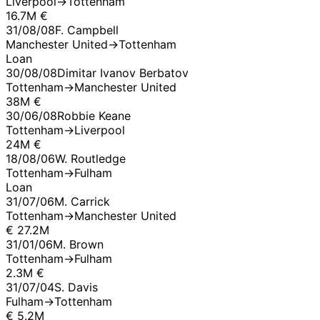
Liverpool
→
Tottenham
16.7M €
31/08/08
F. Campbell
Manchester United
→
Tottenham
Loan
30/08/08
Dimitar Ivanov Berbatov
Tottenham
→
Manchester United
38M €
30/06/08
Robbie Keane
Tottenham
→
Liverpool
24M €
18/08/06
W. Routledge
Tottenham
→
Fulham
Loan
31/07/06
M. Carrick
Tottenham
→
Manchester United
€ 27.2M
31/01/06
M. Brown
Tottenham
→
Fulham
2.3M €
31/07/04
S. Davis
Fulham
→
Tottenham
€ 5.2M