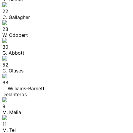
22
C. Gallagher
28
W. Odobert
30
G. Abbott
52
C. Olusesi
68
L. Williams-Barnett
Delanteros
9
M. Melia
11
M. Tel