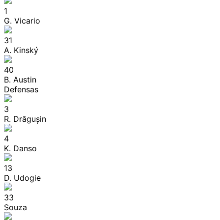
1
G. Vicario
31
A. Kinský
40
B. Austin
Defensas
3
R. Drăgușin
4
K. Danso
13
D. Udogie
33
Souza