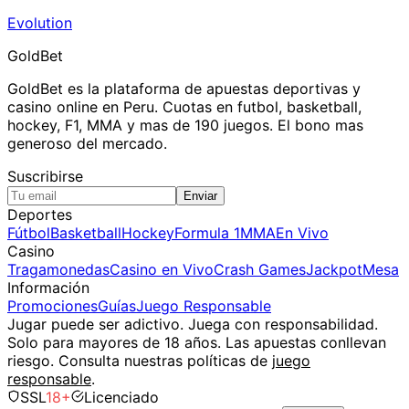
Evolution
GoldBet
GoldBet es la plataforma de apuestas deportivas y
casino online en Peru. Cuotas en futbol, basketball,
hockey, F1, MMA y mas de 190 juegos. El bono mas
generoso del mercado.
Suscribirse
Enviar
Deportes
Fútbol
Basketball
Hockey
Formula 1
MMA
En Vivo
Casino
Tragamonedas
Casino en Vivo
Crash Games
Jackpot
Mesa
Información
Promociones
Guías
Juego Responsable
Jugar puede ser adictivo. Juega con responsabilidad.
Solo para mayores de 18 años. Las apuestas conllevan
riesgo. Consulta nuestras políticas de
juego
responsable
.
SSL
18+
Licenciado