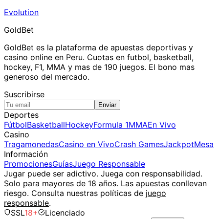
Evolution
GoldBet
GoldBet es la plataforma de apuestas deportivas y
casino online en Peru. Cuotas en futbol, basketball,
hockey, F1, MMA y mas de 190 juegos. El bono mas
generoso del mercado.
Suscribirse
Enviar
Deportes
Fútbol
Basketball
Hockey
Formula 1
MMA
En Vivo
Casino
Tragamonedas
Casino en Vivo
Crash Games
Jackpot
Mesa
Información
Promociones
Guías
Juego Responsable
Jugar puede ser adictivo. Juega con responsabilidad.
Solo para mayores de 18 años. Las apuestas conllevan
riesgo. Consulta nuestras políticas de
juego
responsable
.
SSL
18+
Licenciado