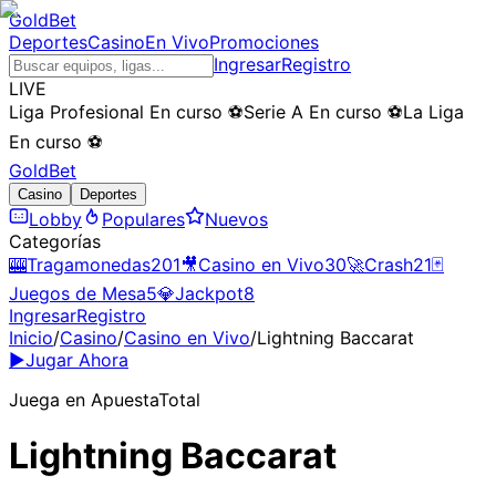
GoldBet
Deportes
Casino
En Vivo
Promociones
Ingresar
Registro
LIVE
Liga Profesional
En curso
⚽
Serie A
En curso
⚽
La Liga
En curso
⚽
GoldBet
Casino
Deportes
Lobby
Populares
Nuevos
Categorías
🎰
Tragamonedas
201
🎥
Casino en Vivo
30
🚀
Crash
21
🃏
Juegos de Mesa
5
💎
Jackpot
8
Ingresar
Registro
Inicio
/
Casino
/
Casino en Vivo
/
Lightning Baccarat
▶
Jugar Ahora
Juega en
ApuestaTotal
Lightning Baccarat