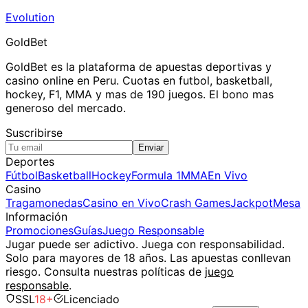
Evolution
GoldBet
GoldBet es la plataforma de apuestas deportivas y
casino online en Peru. Cuotas en futbol, basketball,
hockey, F1, MMA y mas de 190 juegos. El bono mas
generoso del mercado.
Suscribirse
Enviar
Deportes
Fútbol
Basketball
Hockey
Formula 1
MMA
En Vivo
Casino
Tragamonedas
Casino en Vivo
Crash Games
Jackpot
Mesa
Información
Promociones
Guías
Juego Responsable
Jugar puede ser adictivo. Juega con responsabilidad.
Solo para mayores de 18 años. Las apuestas conllevan
riesgo. Consulta nuestras políticas de
juego
responsable
.
SSL
18+
Licenciado