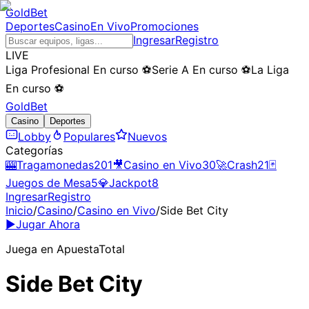
GoldBet
Deportes
Casino
En Vivo
Promociones
Ingresar
Registro
LIVE
Liga Profesional
En curso
⚽
Serie A
En curso
⚽
La Liga
En curso
⚽
GoldBet
Casino
Deportes
Lobby
Populares
Nuevos
Categorías
🎰
Tragamonedas
201
🎥
Casino en Vivo
30
🚀
Crash
21
🃏
Juegos de Mesa
5
💎
Jackpot
8
Ingresar
Registro
Inicio
/
Casino
/
Casino en Vivo
/
Side Bet City
▶
Jugar Ahora
Juega en
ApuestaTotal
Side Bet City