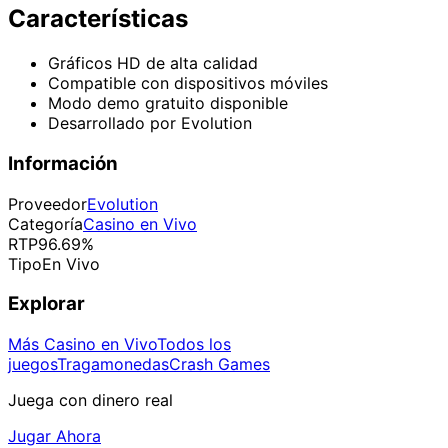
Características
Gráficos HD de alta calidad
Compatible con dispositivos móviles
Modo demo gratuito disponible
Desarrollado por
Evolution
Información
Proveedor
Evolution
Categoría
Casino en Vivo
RTP
96.69
%
Tipo
En Vivo
Explorar
Más
Casino en Vivo
Todos los
juegos
Tragamonedas
Crash Games
Juega con dinero real
Jugar Ahora