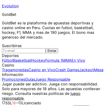
Evolution
GoldBet
GoldBet es la plataforma de apuestas deportivas y
casino online en Peru. Cuotas en futbol, basketball,
hockey, F1, MMA y mas de 190 juegos. El bono mas
generoso del mercado.
Suscribirse
Enviar
Deportes
Fútbol
Basketball
Hockey
Formula 1
MMA
En Vivo
Casino
Tragamonedas
Casino en Vivo
Crash Games
Jackpot
Mesa
Información
Promociones
Guías
Juego Responsable
Jugar puede ser adictivo. Juega con responsabilidad.
Solo para mayores de 18 años. Las apuestas conllevan
riesgo. Consulta nuestras políticas de
juego
responsable
.
SSL
18+
Licenciado