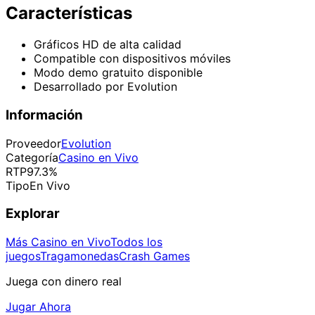
Características
Gráficos HD de alta calidad
Compatible con dispositivos móviles
Modo demo gratuito disponible
Desarrollado por
Evolution
Información
Proveedor
Evolution
Categoría
Casino en Vivo
RTP
97.3
%
Tipo
En Vivo
Explorar
Más
Casino en Vivo
Todos los
juegos
Tragamonedas
Crash Games
Juega con dinero real
Jugar Ahora