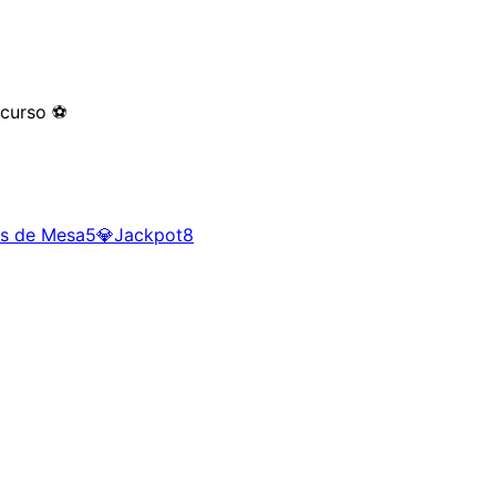
 curso
⚽
s de Mesa
5
💎
Jackpot
8