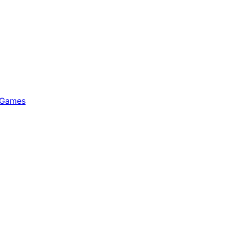
 Games