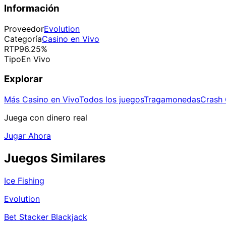
Información
Proveedor
Evolution
Categoría
Casino en Vivo
RTP
96.25
%
Tipo
En Vivo
Explorar
Más
Casino en Vivo
Todos los juegos
Tragamonedas
Crash
Juega con dinero real
Jugar Ahora
Juegos Similares
Ice Fishing
Evolution
Bet Stacker Blackjack