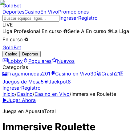
GoldBet
Deportes
Casino
En Vivo
Promociones
Ingresar
Registro
LIVE
Liga Profesional
En curso
⚽
Serie A
En curso
⚽
La Liga
En curso
⚽
GoldBet
Casino
Deportes
Lobby
Populares
Nuevos
Categorías
🎰
Tragamonedas
201
🎥
Casino en Vivo
30
🚀
Crash
21
🃏
Juegos de Mesa
5
💎
Jackpot
8
Ingresar
Registro
Inicio
/
Casino
/
Casino en Vivo
/
Immersive Roulette
▶
Jugar Ahora
Juega en
ApuestaTotal
Immersive Roulette