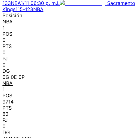
133
NBA
1/11
06:30 p. m.
L
Sacramento
Kings
115-123
NBA
Posición
NBA
1
POS
0
PTS
0
PJ
0
DG
0
G
0
E
0
P
NBA
1
POS
9714
PTS
82
PJ
0
DG