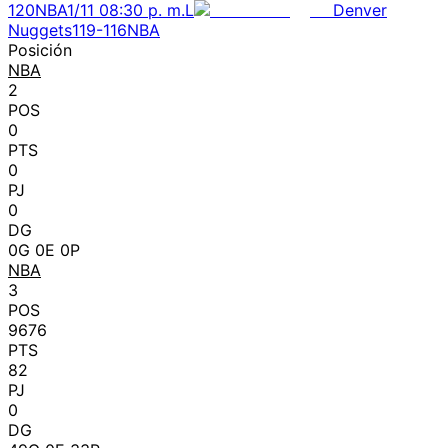
120
NBA
1/11
08:30 p. m.
L
Denver
Nuggets
119-116
NBA
Posición
NBA
2
POS
0
PTS
0
PJ
0
DG
0
G
0
E
0
P
NBA
3
POS
9676
PTS
82
PJ
0
DG