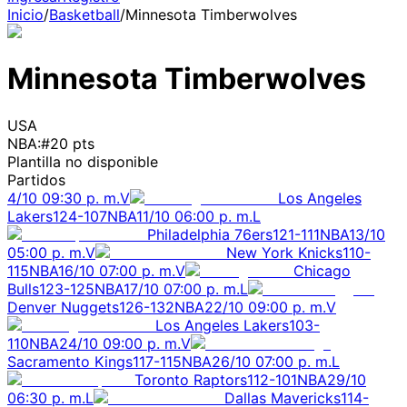
Inicio
/
Basketball
/
Minnesota Timberwolves
Minnesota Timberwolves
USA
NBA
:
#
2
0
pts
Plantilla no disponible
Partidos
4/10
09:30 p. m.
V
Los Angeles
Lakers
124-107
NBA
11/10
06:00 p. m.
L
Philadelphia 76ers
121-111
NBA
13/10
05:00 p. m.
V
New York Knicks
110-
115
NBA
16/10
07:00 p. m.
V
Chicago
Bulls
123-125
NBA
17/10
07:00 p. m.
L
Denver Nuggets
126-132
NBA
22/10
09:00 p. m.
V
Los Angeles Lakers
103-
110
NBA
24/10
09:00 p. m.
V
Sacramento Kings
117-115
NBA
26/10
07:00 p. m.
L
Toronto Raptors
112-101
NBA
29/10
06:30 p. m.
L
Dallas Mavericks
114-