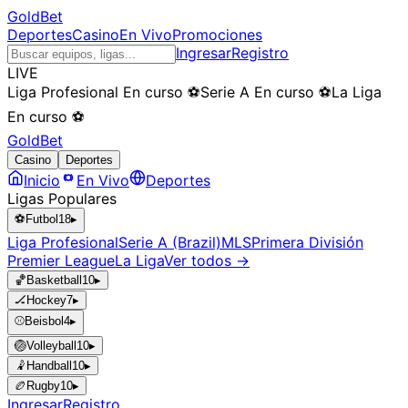
GoldBet
Deportes
Casino
En Vivo
Promociones
Ingresar
Registro
LIVE
Liga Profesional
En curso
⚽
Serie A
En curso
⚽
La Liga
En curso
⚽
GoldBet
Casino
Deportes
Inicio
En Vivo
Deportes
Ligas Populares
⚽
Futbol
18
▸
Liga Profesional
Serie A (Brazil)
MLS
Primera División
Premier League
La Liga
Ver todos →
🏀
Basketball
10
▸
🏒
Hockey
7
▸
⚾
Beisbol
4
▸
🏐
Volleyball
10
▸
🤾
Handball
10
▸
🏉
Rugby
10
▸
Ingresar
Registro