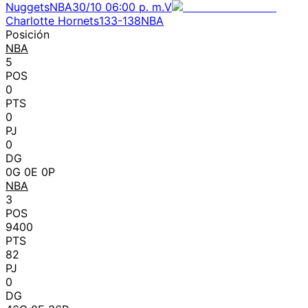
Nuggets
NBA
30/10
06:00 p. m.
V
Charlotte Hornets
133-138
NBA
Posición
NBA
5
POS
0
PTS
0
PJ
0
DG
0
G
0
E
0
P
NBA
3
POS
9400
PTS
82
PJ
0
DG