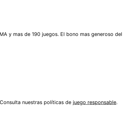
, MMA y mas de 190 juegos. El bono mas generoso del
Consulta nuestras políticas de
juego responsable
.