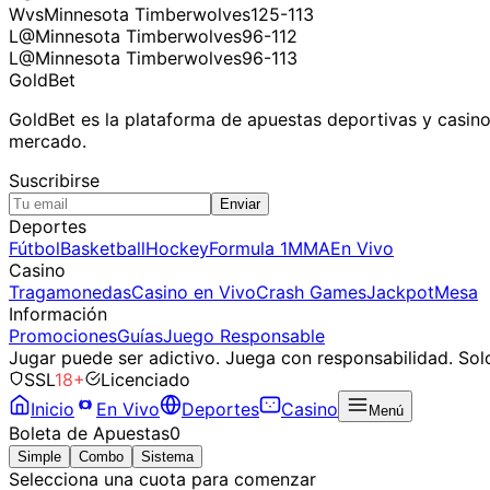
W
vs
Minnesota Timberwolves
125-113
L
@
Minnesota Timberwolves
96-112
L
@
Minnesota Timberwolves
96-113
GoldBet
GoldBet es la plataforma de apuestas deportivas y casino
mercado.
Suscribirse
Enviar
Deportes
Fútbol
Basketball
Hockey
Formula 1
MMA
En Vivo
Casino
Tragamonedas
Casino en Vivo
Crash Games
Jackpot
Mesa
Información
Promociones
Guías
Juego Responsable
Jugar puede ser adictivo. Juega con responsabilidad. Sol
SSL
18+
Licenciado
Inicio
En Vivo
Deportes
Casino
Menú
Boleta de Apuestas
0
Simple
Combo
Sistema
Selecciona una cuota para comenzar