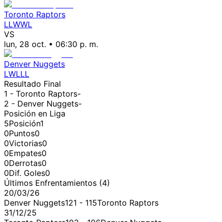
Toronto Raptors
L
L
W
W
L
VS
lun, 28 oct.
•
06:30 p. m.
Denver Nuggets
L
W
L
L
L
Resultado Final
1 -
Toronto Raptors
-
2 -
Denver Nuggets
-
Posición en Liga
5
Posición
1
0
Puntos
0
0
Victorias
0
0
Empates
0
0
Derrotas
0
0
Dif. Goles
0
Últimos Enfrentamientos (
4
)
20/03/26
Denver Nuggets
121
-
115
Toronto Raptors
31/12/25