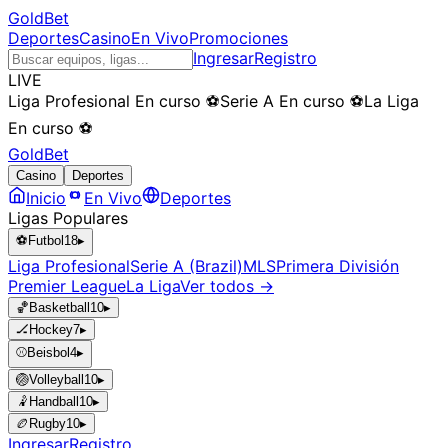
GoldBet
Deportes
Casino
En Vivo
Promociones
Ingresar
Registro
LIVE
Liga Profesional
En curso
⚽
Serie A
En curso
⚽
La Liga
En curso
⚽
GoldBet
Casino
Deportes
Inicio
En Vivo
Deportes
Ligas Populares
⚽
Futbol
18
▸
Liga Profesional
Serie A (Brazil)
MLS
Primera División
Premier League
La Liga
Ver todos →
🏀
Basketball
10
▸
🏒
Hockey
7
▸
⚾
Beisbol
4
▸
🏐
Volleyball
10
▸
🤾
Handball
10
▸
🏉
Rugby
10
▸
Ingresar
Registro