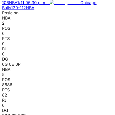
106
NBA
1/11
06:30 p. m.
L
Chicago
Bulls
120-112
NBA
Posición
NBA
2
POS
0
PTS
0
PJ
0
DG
0
G
0
E
0
P
NBA
5
POS
8686
PTS
82
PJ
0
DG