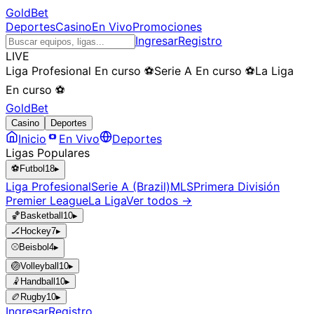
GoldBet
Deportes
Casino
En Vivo
Promociones
Ingresar
Registro
LIVE
Liga Profesional
En curso
⚽
Serie A
En curso
⚽
La Liga
En curso
⚽
GoldBet
Casino
Deportes
Inicio
En Vivo
Deportes
Ligas Populares
⚽
Futbol
18
▸
Liga Profesional
Serie A (Brazil)
MLS
Primera División
Premier League
La Liga
Ver todos →
🏀
Basketball
10
▸
🏒
Hockey
7
▸
⚾
Beisbol
4
▸
🏐
Volleyball
10
▸
🤾
Handball
10
▸
🏉
Rugby
10
▸
Ingresar
Registro