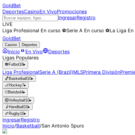
GoldBet
Deportes
Casino
En Vivo
Promociones
Ingresar
Registro
LIVE
Liga Profesional
En curso
⚽
Serie A
En curso
⚽
La Liga
En
GoldBet
Casino
Deportes
Inicio
En Vivo
Deportes
Ligas Populares
⚽
Futbol
18
▸
Liga Profesional
Serie A (Brazil)
MLS
Primera División
Premi
🏀
Basketball
10
▸
🏒
Hockey
7
▸
⚾
Beisbol
4
▸
🏐
Volleyball
10
▸
🤾
Handball
10
▸
🏉
Rugby
10
▸
Ingresar
Registro
Inicio
/
Basketball
/
San Antonio Spurs