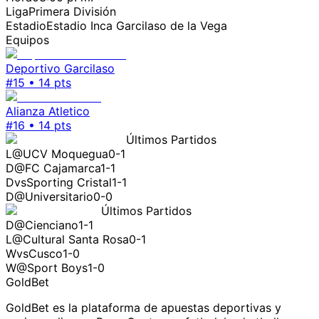
Liga
Primera División
Estadio
Estadio Inca Garcilaso de la Vega
Equipos
Deportivo Garcilaso
#
15
•
14
pts
Alianza Atletico
#
16
•
14
pts
Últimos Partidos
L
@
UCV Moquegua
0-1
D
@
FC Cajamarca
1-1
D
vs
Sporting Cristal
1-1
D
@
Universitario
0-0
Últimos Partidos
D
@
Cienciano
1-1
L
@
Cultural Santa Rosa
0-1
W
vs
Cusco
1-0
W
@
Sport Boys
1-0
GoldBet
GoldBet es la plataforma de apuestas deportivas y