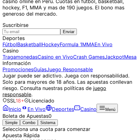
casino online en Peru. Cuotas en futbol, basketball,
hockey, F1, MMA y mas de 190 juegos. El bono mas
generoso del mercado.
Suscribirse
Enviar
Deportes
Fútbol
Basketball
Hockey
Formula 1
MMA
En Vivo
Casino
Tragamonedas
Casino en Vivo
Crash Games
Jackpot
Mesa
Información
Promociones
Guías
Juego Responsable
Jugar puede ser adictivo. Juega con responsabilidad.
Solo para mayores de 18 años. Las apuestas conllevan
riesgo. Consulta nuestras políticas de
juego
responsable
.
SSL
18+
Licenciado
Inicio
En Vivo
Deportes
Casino
Menú
Boleta de Apuestas
0
Simple
Combo
Sistema
Selecciona una cuota para comenzar
Apuesta Rápida