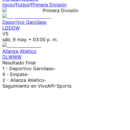
Inicio
/
Futbol
/
Primera División
Primera División
Deportivo Garcilaso
L
D
D
D
W
VS
sáb, 9 may.
•
03:00 p. m.
Alianza Atletico
D
L
W
W
W
Resultado Final
1 -
Deportivo Garcilaso
-
X - Empate
-
2 -
Alianza Atletico
-
Seguimiento en Vivo
API-Sports