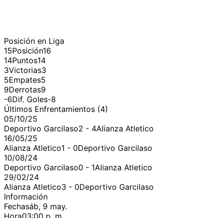
Posición en Liga
15
Posición
16
14
Puntos
14
3
Victorias
3
5
Empates
5
9
Derrotas
9
-6
Dif. Goles
-8
Últimos Enfrentamientos (
4
)
05/10/25
Deportivo Garcilaso
2
-
4
Alianza Atletico
16/05/25
Alianza Atletico
1
-
0
Deportivo Garcilaso
10/08/24
Deportivo Garcilaso
0
-
1
Alianza Atletico
29/02/24
Alianza Atletico
3
-
0
Deportivo Garcilaso
Información
Fecha
sáb, 9 may.
Hora
03:00 p. m.