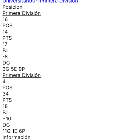
Universitario
0-1
Primera División
Posición
Primera División
16
POS
14
PTS
17
PJ
-8
DG
3
G
5
E
9
P
Primera División
4
POS
34
PTS
18
PJ
+10
DG
11
G
1
E
6
P
Información