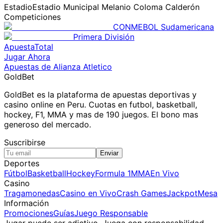
Estadio
Estadio Municipal Melanio Coloma Calderón
Competiciones
CONMEBOL Sudamericana
Primera División
ApuestaTotal
Jugar Ahora
Apuestas de
Alianza Atletico
GoldBet
GoldBet es la plataforma de apuestas deportivas y
casino online en Peru. Cuotas en futbol, basketball,
hockey, F1, MMA y mas de 190 juegos. El bono mas
generoso del mercado.
Suscribirse
Enviar
Deportes
Fútbol
Basketball
Hockey
Formula 1
MMA
En Vivo
Casino
Tragamonedas
Casino en Vivo
Crash Games
Jackpot
Mesa
Información
Promociones
Guías
Juego Responsable
Jugar puede ser adictivo. Juega con responsabilidad.