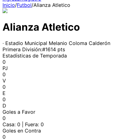
Inicio
/
Futbol
/
Alianza Atletico
Alianza Atletico
· Estadio Municipal Melanio Coloma Calderón
Primera División
:
#
16
14
pts
Estadísticas de Temporada
0
PJ
0
V
0
E
0
D
Goles a Favor
0
Casa:
0
| Fuera:
0
Goles en Contra
0