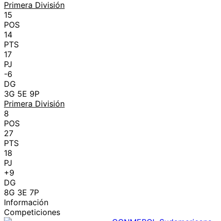
Primera División
15
POS
14
PTS
17
PJ
-6
DG
3
G
5
E
9
P
Primera División
8
POS
27
PTS
18
PJ
+9
DG
8
G
3
E
7
P
Información
Competiciones