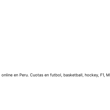
 online en Peru. Cuotas en futbol, basketball, hockey, F1