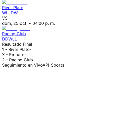
River Plate
W
L
L
D
W
VS
dom, 25 oct.
•
04:00 p. m.
Racing Club
D
D
W
L
L
Resultado Final
1 -
River Plate
-
X - Empate
-
2 -
Racing Club
-
Seguimiento en Vivo
API-Sports