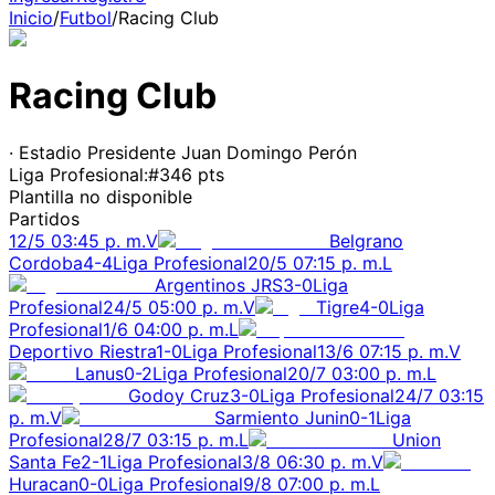
Inicio
/
Futbol
/
Racing Club
Racing Club
· Estadio Presidente Juan Domingo Perón
Liga Profesional
:
#
3
46
pts
Plantilla no disponible
Partidos
12/5
03:45 p. m.
V
Belgrano
Cordoba
4-4
Liga Profesional
20/5
07:15 p. m.
L
Argentinos JRS
3-0
Liga
Profesional
24/5
05:00 p. m.
V
Tigre
4-0
Liga
Profesional
1/6
04:00 p. m.
L
Deportivo Riestra
1-0
Liga Profesional
13/6
07:15 p. m.
V
Lanus
0-2
Liga Profesional
20/7
03:00 p. m.
L
Godoy Cruz
3-0
Liga Profesional
24/7
03:15
p. m.
V
Sarmiento Junin
0-1
Liga
Profesional
28/7
03:15 p. m.
L
Union
Santa Fe
2-1
Liga Profesional
3/8
06:30 p. m.
V
Huracan
0-0
Liga Profesional
9/8
07:00 p. m.
L