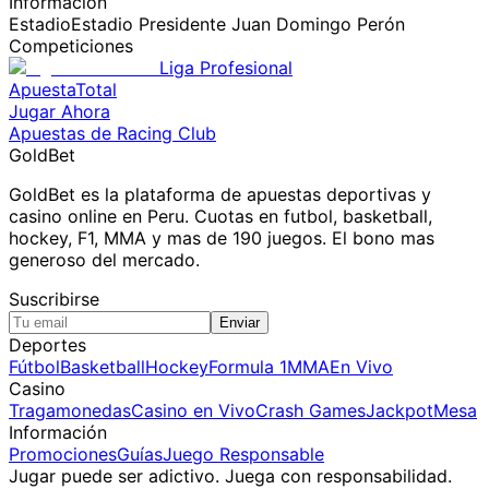
Información
Estadio
Estadio Presidente Juan Domingo Perón
Competiciones
Liga Profesional
ApuestaTotal
Jugar Ahora
Apuestas de
Racing Club
GoldBet
GoldBet es la plataforma de apuestas deportivas y
casino online en Peru. Cuotas en futbol, basketball,
hockey, F1, MMA y mas de 190 juegos. El bono mas
generoso del mercado.
Suscribirse
Enviar
Deportes
Fútbol
Basketball
Hockey
Formula 1
MMA
En Vivo
Casino
Tragamonedas
Casino en Vivo
Crash Games
Jackpot
Mesa
Información
Promociones
Guías
Juego Responsable
Jugar puede ser adictivo. Juega con responsabilidad.