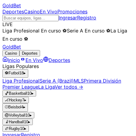
GoldBet
Deportes
Casino
En Vivo
Promociones
Ingresar
Registro
LIVE
Liga Profesional
En curso
⚽
Serie A
En curso
⚽
La Liga
En curso
⚽
GoldBet
Casino
Deportes
Inicio
En Vivo
Deportes
Ligas Populares
⚽
Futbol
18
▸
Liga Profesional
Serie A (Brazil)
MLS
Primera División
Premier League
La Liga
Ver todos →
🏀
Basketball
10
▸
🏒
Hockey
7
▸
⚾
Beisbol
4
▸
🏐
Volleyball
10
▸
🤾
Handball
10
▸
🏉
Rugby
10
▸
Ingresar
Registro