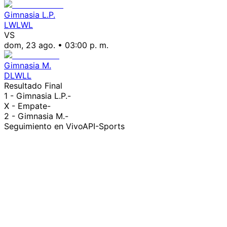
Gimnasia L.P.
L
W
L
W
L
VS
dom, 23 ago.
•
03:00 p. m.
Gimnasia M.
D
L
W
L
L
Resultado Final
1 -
Gimnasia L.P.
-
X - Empate
-
2 -
Gimnasia M.
-
Seguimiento en Vivo
API-Sports