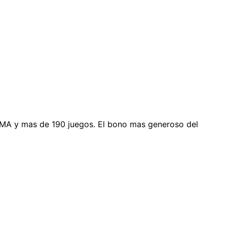
, MMA y mas de 190 juegos. El bono mas generoso del