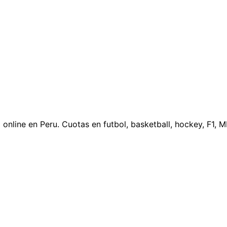
 online en Peru. Cuotas en futbol, basketball, hockey, F1