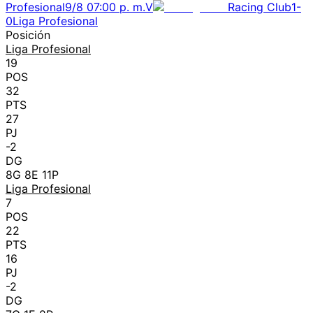
Profesional
9/8
07:00 p. m.
V
Racing Club
1-
0
Liga Profesional
Posición
Liga Profesional
19
POS
32
PTS
27
PJ
-2
DG
8
G
8
E
11
P
Liga Profesional
7
POS
22
PTS
16
PJ
-2
DG