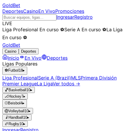
GoldBet
Deportes
Casino
En Vivo
Promociones
Ingresar
Registro
LIVE
Liga Profesional
En curso
⚽
Serie A
En curso
⚽
La Liga
En curso
⚽
GoldBet
Casino
Deportes
Inicio
En Vivo
Deportes
Ligas Populares
⚽
Futbol
18
▸
Liga Profesional
Serie A (Brazil)
MLS
Primera División
Premier League
La Liga
Ver todos →
🏀
Basketball
10
▸
🏒
Hockey
7
▸
⚾
Beisbol
4
▸
🏐
Volleyball
10
▸
🤾
Handball
10
▸
🏉
Rugby
10
▸
Ingresar
Registro