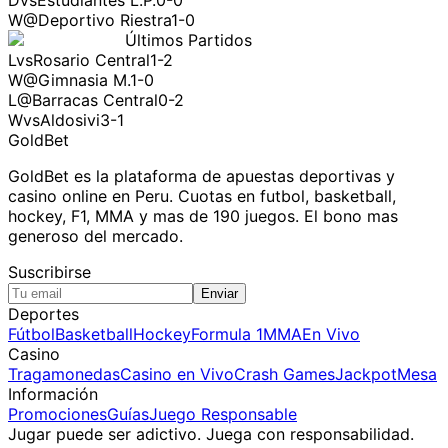
D
vs
Estudiantes L.P.
0-0
W
@
Deportivo Riestra
1-0
Últimos Partidos
L
vs
Rosario Central
1-2
W
@
Gimnasia M.
1-0
L
@
Barracas Central
0-2
W
vs
Aldosivi
3-1
GoldBet
GoldBet es la plataforma de apuestas deportivas y
casino online en Peru. Cuotas en futbol, basketball,
hockey, F1, MMA y mas de 190 juegos. El bono mas
generoso del mercado.
Suscribirse
Enviar
Deportes
Fútbol
Basketball
Hockey
Formula 1
MMA
En Vivo
Casino
Tragamonedas
Casino en Vivo
Crash Games
Jackpot
Mesa
Información
Promociones
Guías
Juego Responsable
Jugar puede ser adictivo. Juega con responsabilidad.