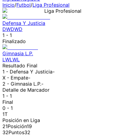
Inicio
/
Futbol
/
Liga Profesional
Liga Profesional
Defensa Y Justicia
D
W
D
W
D
1
-
1
Finalizado
Gimnasia L.P.
L
W
L
W
L
Resultado Final
1 -
Defensa Y Justicia
-
X - Empate
-
2 -
Gimnasia L.P.
-
Detalle de Marcador
1 - 1
Final
0 - 1
1T
Posición en Liga
21
Posición
19
32
Puntos
32