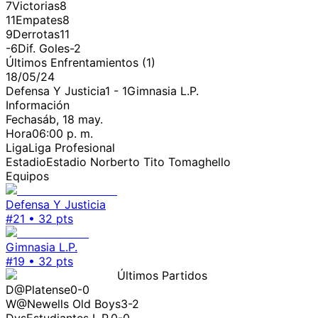
7
Victorias
8
11
Empates
8
9
Derrotas
11
-6
Dif. Goles
-2
Últimos Enfrentamientos (
1
)
18/05/24
Defensa Y Justicia
1
-
1
Gimnasia L.P.
Información
Fecha
sáb, 18 may.
Hora
06:00 p. m.
Liga
Liga Profesional
Estadio
Estadio Norberto Tito Tomaghello
Equipos
Defensa Y Justicia
#
21
•
32
pts
Gimnasia L.P.
#
19
•
32
pts
Últimos Partidos
D
@
Platense
0-0
W
@
Newells Old Boys
3-2