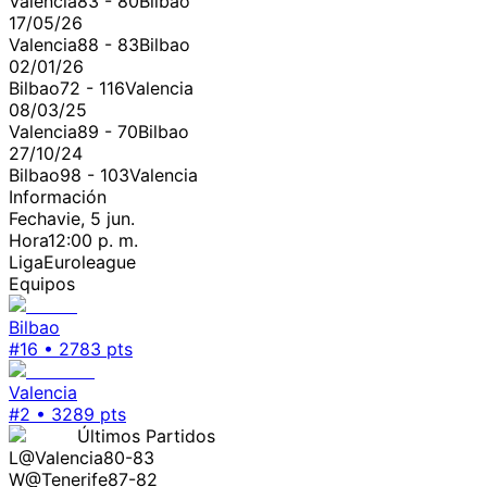
Valencia
83
-
80
Bilbao
17/05/26
Valencia
88
-
83
Bilbao
02/01/26
Bilbao
72
-
116
Valencia
08/03/25
Valencia
89
-
70
Bilbao
27/10/24
Bilbao
98
-
103
Valencia
Información
Fecha
vie, 5 jun.
Hora
12:00 p. m.
Liga
Euroleague
Equipos
Bilbao
#
16
•
2783
pts
Valencia
#
2
•
3289
pts
Últimos Partidos
L
@
Valencia
80-83
W
@
Tenerife
87-82