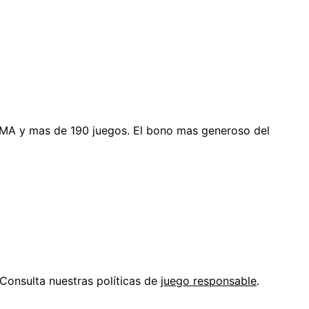
, MMA y mas de 190 juegos. El bono mas generoso del
Consulta nuestras políticas de
juego responsable
.