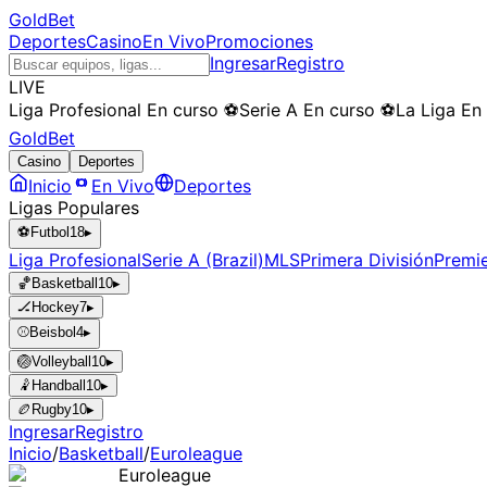
GoldBet
Deportes
Casino
En Vivo
Promociones
Ingresar
Registro
LIVE
Liga Profesional
En curso
⚽
Serie A
En curso
⚽
La Liga
En
GoldBet
Casino
Deportes
Inicio
En Vivo
Deportes
Ligas Populares
⚽
Futbol
18
▸
Liga Profesional
Serie A (Brazil)
MLS
Primera División
Premi
🏀
Basketball
10
▸
🏒
Hockey
7
▸
⚾
Beisbol
4
▸
🏐
Volleyball
10
▸
🤾
Handball
10
▸
🏉
Rugby
10
▸
Ingresar
Registro
Inicio
/
Basketball
/
Euroleague
Euroleague