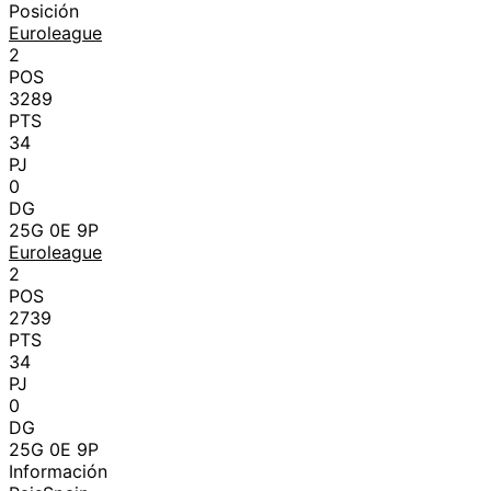
Posición
Euroleague
2
POS
3289
PTS
34
PJ
0
DG
25
G
0
E
9
P
Euroleague
2
POS
2739
PTS
34
PJ
0
DG
25
G
0
E
9
P
Información