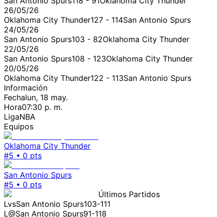
San Antonio Spurs
118
-
91
Oklahoma City Thunder
26/05/26
Oklahoma City Thunder
127
-
114
San Antonio Spurs
24/05/26
San Antonio Spurs
103
-
82
Oklahoma City Thunder
22/05/26
San Antonio Spurs
108
-
123
Oklahoma City Thunder
20/05/26
Oklahoma City Thunder
122
-
113
San Antonio Spurs
Información
Fecha
lun, 18 may.
Hora
07:30 p. m.
Liga
NBA
Equipos
Oklahoma City Thunder
#
5
•
0
pts
San Antonio Spurs
#
5
•
0
pts
Últimos Partidos
L
vs
San Antonio Spurs
103-111
L
@
San Antonio Spurs
91-118