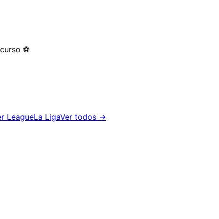
 curso
⚽
er League
La Liga
Ver todos →