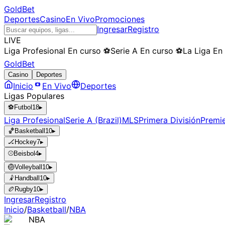
GoldBet
Deportes
Casino
En Vivo
Promociones
Ingresar
Registro
LIVE
Liga Profesional
En curso
⚽
Serie A
En curso
⚽
La Liga
En
GoldBet
Casino
Deportes
Inicio
En Vivo
Deportes
Ligas Populares
⚽
Futbol
18
▸
Liga Profesional
Serie A (Brazil)
MLS
Primera División
Premi
🏀
Basketball
10
▸
🏒
Hockey
7
▸
⚾
Beisbol
4
▸
🏐
Volleyball
10
▸
🤾
Handball
10
▸
🏉
Rugby
10
▸
Ingresar
Registro
Inicio
/
Basketball
/
NBA
NBA