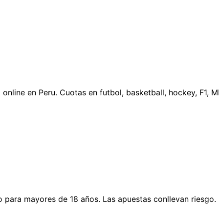
 online en Peru. Cuotas en futbol, basketball, hockey, F1
o para mayores de 18 años. Las apuestas conllevan riesgo. 