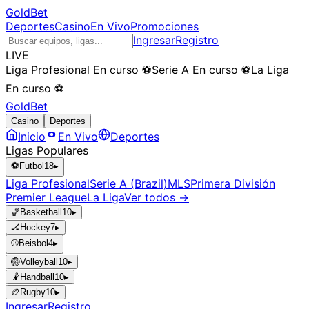
GoldBet
Deportes
Casino
En Vivo
Promociones
Ingresar
Registro
LIVE
Liga Profesional
En curso
⚽
Serie A
En curso
⚽
La Liga
En curso
⚽
GoldBet
Casino
Deportes
Inicio
En Vivo
Deportes
Ligas Populares
⚽
Futbol
18
▸
Liga Profesional
Serie A (Brazil)
MLS
Primera División
Premier League
La Liga
Ver todos →
🏀
Basketball
10
▸
🏒
Hockey
7
▸
⚾
Beisbol
4
▸
🏐
Volleyball
10
▸
🤾
Handball
10
▸
🏉
Rugby
10
▸
Ingresar
Registro