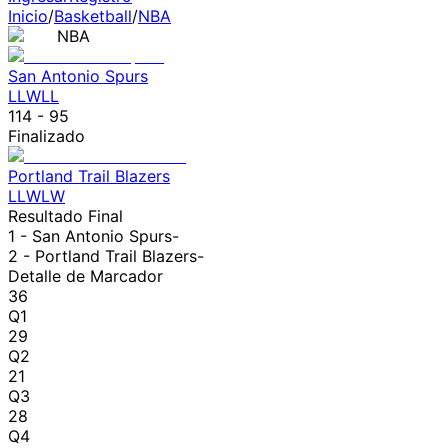
Inicio
/
Basketball
/
NBA
NBA
San Antonio Spurs
L
L
W
L
L
114
-
95
Finalizado
Portland Trail Blazers
L
L
W
L
W
Resultado Final
1 -
San Antonio Spurs
-
2 -
Portland Trail Blazers
-
Detalle de Marcador
36
Q1
29
Q2
21
Q3
28
Q4