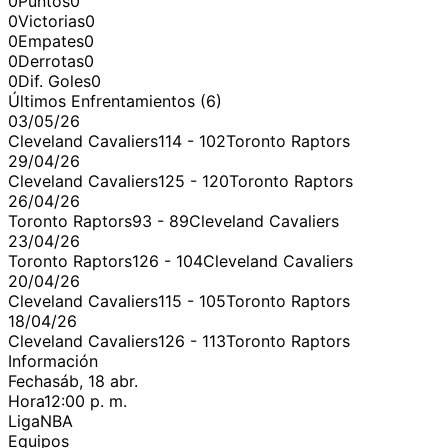
0
Puntos
0
0
Victorias
0
0
Empates
0
0
Derrotas
0
0
Dif. Goles
0
Últimos Enfrentamientos (
6
)
03/05/26
Cleveland Cavaliers
114
-
102
Toronto Raptors
29/04/26
Cleveland Cavaliers
125
-
120
Toronto Raptors
26/04/26
Toronto Raptors
93
-
89
Cleveland Cavaliers
23/04/26
Toronto Raptors
126
-
104
Cleveland Cavaliers
20/04/26
Cleveland Cavaliers
115
-
105
Toronto Raptors
18/04/26
Cleveland Cavaliers
126
-
113
Toronto Raptors
Información
Fecha
sáb, 18 abr.
Hora
12:00 p. m.
Liga
NBA
Equipos