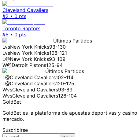
Cleveland Cavaliers
#
2
•
0
pts
Toronto Raptors
#
5
•
0
pts
Últimos Partidos
L
vs
New York Knicks
93-130
L
vs
New York Knicks
108-121
L
@
New York Knicks
93-109
W
@
Detroit Pistons
125-94
Últimos Partidos
L
@
Cleveland Cavaliers
102-114
L
@
Cleveland Cavaliers
120-125
W
vs
Cleveland Cavaliers
93-89
W
vs
Cleveland Cavaliers
126-104
GoldBet
GoldBet es la plataforma de apuestas deportivas y casino
mercado.
Suscribirse
Enviar