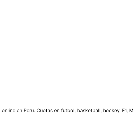
 online en Peru. Cuotas en futbol, basketball, hockey, F1