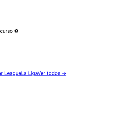
 curso
⚽
er League
La Liga
Ver todos →