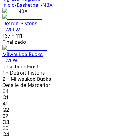
Inicio
/
Basketball
/
NBA
NBA
Detroit Pistons
L
W
L
L
W
137
-
111
Finalizado
Milwaukee Bucks
L
W
L
W
L
Resultado Final
1 -
Detroit Pistons
-
2 -
Milwaukee Bucks
-
Detalle de Marcador
34
Q1
41
Q2
37
Q3
25
Q4