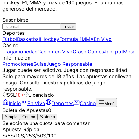
hockey, F1, MMA y mas de 190 juegos. El bono mas
generoso del mercado.
Suscribirse
Enviar
Deportes
Fútbol
Basketball
Hockey
Formula 1
MMA
En Vivo
Casino
Tragamonedas
Casino en Vivo
Crash Games
Jackpot
Mesa
Información
Promociones
Guías
Juego Responsable
Jugar puede ser adictivo. Juega con responsabilidad.
Solo para mayores de 18 años. Las apuestas conllevan
riesgo. Consulta nuestras políticas de
juego
responsable
.
SSL
18+
Licenciado
Inicio
En Vivo
Deportes
Casino
Menú
Boleta de Apuestas
0
Simple
Combo
Sistema
Selecciona una cuota para comenzar
Apuesta Rápida
S/5
S/10
S/25
S/50
S/100