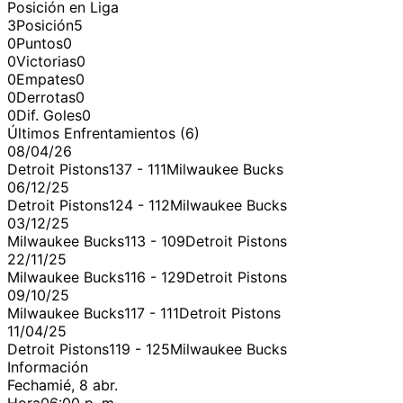
Posición en Liga
3
Posición
5
0
Puntos
0
0
Victorias
0
0
Empates
0
0
Derrotas
0
0
Dif. Goles
0
Últimos Enfrentamientos (
6
)
08/04/26
Detroit Pistons
137
-
111
Milwaukee Bucks
06/12/25
Detroit Pistons
124
-
112
Milwaukee Bucks
03/12/25
Milwaukee Bucks
113
-
109
Detroit Pistons
22/11/25
Milwaukee Bucks
116
-
129
Detroit Pistons
09/10/25
Milwaukee Bucks
117
-
111
Detroit Pistons
11/04/25
Detroit Pistons
119
-
125
Milwaukee Bucks
Información
Fecha
mié, 8 abr.