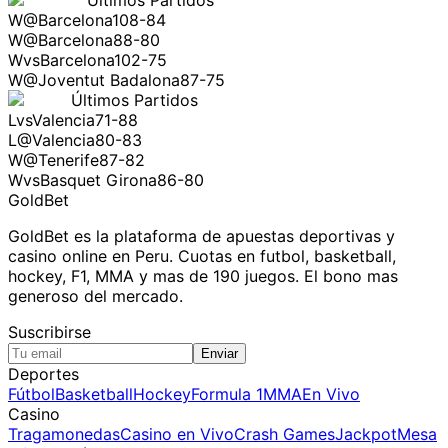
Últimos Partidos
W
@
Barcelona
108-84
W
@
Barcelona
88-80
W
vs
Barcelona
102-75
W
@
Joventut Badalona
87-75
Últimos Partidos
L
vs
Valencia
71-88
L
@
Valencia
80-83
W
@
Tenerife
87-82
W
vs
Basquet Girona
86-80
GoldBet
GoldBet es la plataforma de apuestas deportivas y
casino online en Peru. Cuotas en futbol, basketball,
hockey, F1, MMA y mas de 190 juegos. El bono mas
generoso del mercado.
Suscribirse
Enviar
Deportes
Fútbol
Basketball
Hockey
Formula 1
MMA
En Vivo
Casino
Tragamonedas
Casino en Vivo
Crash Games
Jackpot
Mesa