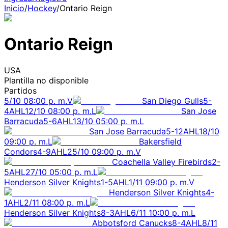
Inicio
/
Hockey
/
Ontario Reign
Ontario Reign
USA
Plantilla no disponible
Partidos
5/10
08:00 p. m.
V
San Diego Gulls
5-
4
AHL
12/10
08:00 p. m.
L
San Jose
Barracuda
5-6
AHL
13/10
05:00 p. m.
L
San Jose Barracuda
5-12
AHL
18/10
09:00 p. m.
L
Bakersfield
Condors
4-9
AHL
25/10
09:00 p. m.
V
Coachella Valley Firebirds
2-
5
AHL
27/10
05:00 p. m.
L
Henderson Silver Knights
1-5
AHL
1/11
09:00 p. m.
V
Henderson Silver Knights
4-
1
AHL
2/11
08:00 p. m.
L
Henderson Silver Knights
8-3
AHL
6/11
10:00 p. m.
L
Abbotsford Canucks
8-4
AHL
8/11