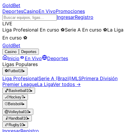
GoldBet
Deportes
Casino
En Vivo
Promociones
Ingresar
Registro
LIVE
Liga Profesional
En curso
⚽
Serie A
En curso
⚽
La Liga
En curso
⚽
GoldBet
Casino
Deportes
Inicio
En Vivo
Deportes
Ligas Populares
⚽
Futbol
18
▸
Liga Profesional
Serie A (Brazil)
MLS
Primera División
Premier League
La Liga
Ver todos →
🏀
Basketball
10
▸
🏒
Hockey
7
▸
⚾
Beisbol
4
▸
🏐
Volleyball
10
▸
🤾
Handball
10
▸
🏉
Rugby
10
▸
Ingresar
Registro