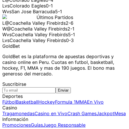
L
@
Colorado Eagles
0-4
L
vs
Colorado Eagles
0-1
W
vs
San Jose Barracuda
5-1
Últimos Partidos
L
@
Coachella Valley Firebirds
2-6
W
@
Coachella Valley Firebirds
2-1
W
vs
Coachella Valley Firebirds
5-1
L
vs
Coachella Valley Firebirds
0-3
GoldBet
GoldBet es la plataforma de apuestas deportivas y
casino online en Peru. Cuotas en futbol, basketball,
hockey, F1, MMA y mas de 190 juegos. El bono mas
generoso del mercado.
Suscribirse
Enviar
Deportes
Fútbol
Basketball
Hockey
Formula 1
MMA
En Vivo
Casino
Tragamonedas
Casino en Vivo
Crash Games
Jackpot
Mesa
Información
Promociones
Guías
Juego Responsable