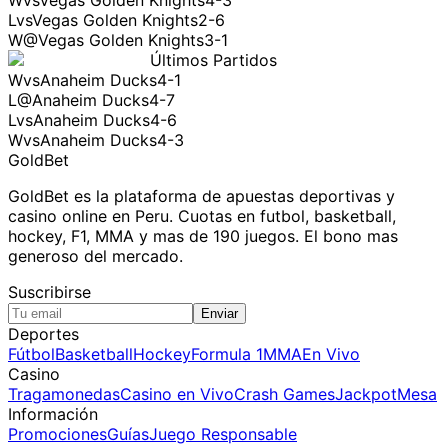
W
vs
Vegas Golden Knights
4-3
L
vs
Vegas Golden Knights
2-6
W
@
Vegas Golden Knights
3-1
Últimos Partidos
W
vs
Anaheim Ducks
4-1
L
@
Anaheim Ducks
4-7
L
vs
Anaheim Ducks
4-6
W
vs
Anaheim Ducks
4-3
GoldBet
GoldBet es la plataforma de apuestas deportivas y
casino online en Peru. Cuotas en futbol, basketball,
hockey, F1, MMA y mas de 190 juegos. El bono mas
generoso del mercado.
Suscribirse
Enviar
Deportes
Fútbol
Basketball
Hockey
Formula 1
MMA
En Vivo
Casino
Tragamonedas
Casino en Vivo
Crash Games
Jackpot
Mesa
Información
Promociones
Guías
Juego Responsable