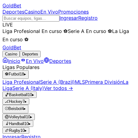
GoldBet
Deportes
Casino
En Vivo
Promociones
Ingresar
Registro
LIVE
Liga Profesional
En curso
⚽
Serie A
En curso
⚽
La Liga
En curso
⚽
GoldBet
Casino
Deportes
Inicio
En Vivo
Deportes
Ligas Populares
⚽
Futbol
18
▸
Liga Profesional
Serie A (Brazil)
MLS
Primera División
La
Liga
Serie A (Italy)
Ver todos →
🏀
Basketball
10
▸
🏒
Hockey
7
▸
⚾
Beisbol
4
▸
🏐
Volleyball
10
▸
🤾
Handball
10
▸
🏉
Rugby
10
▸
Ingresar
Registro