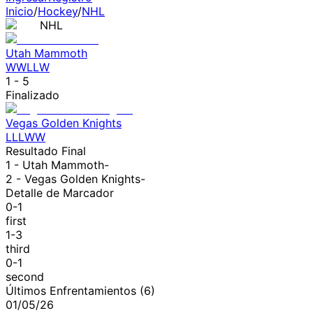
Inicio
/
Hockey
/
NHL
NHL
Utah Mammoth
W
W
L
L
W
1
-
5
Finalizado
Vegas Golden Knights
L
L
L
W
W
Resultado Final
1 -
Utah Mammoth
-
2 -
Vegas Golden Knights
-
Detalle de Marcador
0-1
first
1-3
third
0-1
second
Últimos Enfrentamientos (
6
)
01/05/26