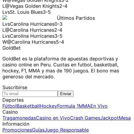
W
@
Vegas Golden Knights
3-2
L
@
Vegas Golden Knights
2-4
L
vs
St. Louis Blues
3-5
Últimos Partidos
L
vs
Carolina Hurricanes
0-3
L
@
Carolina Hurricanes
2-4
L
vs
Carolina Hurricanes
3-5
W
@
Carolina Hurricanes
5-4
GoldBet
GoldBet es la plataforma de apuestas deportivas y
casino online en Peru. Cuotas en futbol, basketball,
hockey, F1, MMA y mas de 190 juegos. El bono mas
generoso del mercado.
Suscribirse
Enviar
Deportes
Fútbol
Basketball
Hockey
Formula 1
MMA
En Vivo
Casino
Tragamonedas
Casino en Vivo
Crash Games
Jackpot
Mesa
Información
Promociones
Guías
Juego Responsable