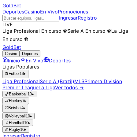
GoldBet
Deportes
Casino
En Vivo
Promociones
Ingresar
Registro
LIVE
Liga Profesional
En curso
⚽
Serie A
En curso
⚽
La Liga
En curso
⚽
GoldBet
Casino
Deportes
Inicio
En Vivo
Deportes
Ligas Populares
⚽
Futbol
18
▸
Liga Profesional
Serie A (Brazil)
MLS
Primera División
Premier League
La Liga
Ver todos →
🏀
Basketball
10
▸
🏒
Hockey
7
▸
⚾
Beisbol
4
▸
🏐
Volleyball
10
▸
🤾
Handball
10
▸
🏉
Rugby
10
▸
Ingresar
Registro