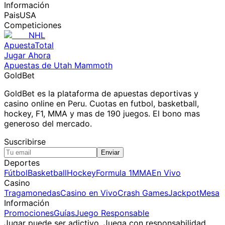
Información
Pais
USA
Competiciones
NHL
ApuestaTotal
Jugar Ahora
Apuestas de
Utah Mammoth
GoldBet
GoldBet es la plataforma de apuestas deportivas y
casino online en Peru. Cuotas en futbol, basketball,
hockey, F1, MMA y mas de 190 juegos. El bono mas
generoso del mercado.
Suscribirse
Enviar
Deportes
Fútbol
Basketball
Hockey
Formula 1
MMA
En Vivo
Casino
Tragamonedas
Casino en Vivo
Crash Games
Jackpot
Mesa
Información
Promociones
Guías
Juego Responsable
Jugar puede ser adictivo. Juega con responsabilidad.