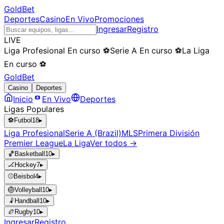
GoldBet
Deportes
Casino
En Vivo
Promociones
Ingresar
Registro
LIVE
Liga Profesional
En curso
⚽
Serie A
En curso
⚽
La Liga
En curso
⚽
GoldBet
Casino
Deportes
Inicio
En Vivo
Deportes
Ligas Populares
⚽
Futbol
18
▸
Liga Profesional
Serie A (Brazil)
MLS
Primera División
Premier League
La Liga
Ver todos →
🏀
Basketball
10
▸
🏒
Hockey
7
▸
⚾
Beisbol
4
▸
🏐
Volleyball
10
▸
🤾
Handball
10
▸
🏉
Rugby
10
▸
Ingresar
Registro