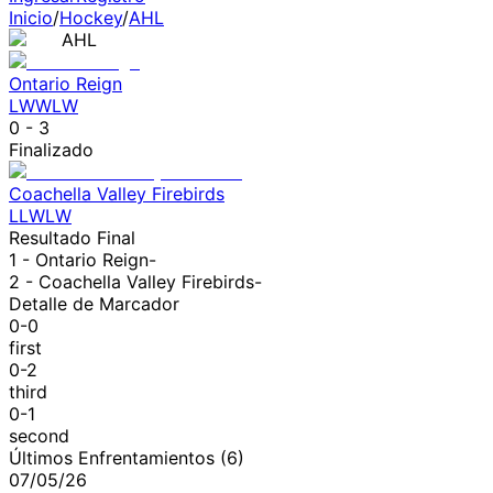
Inicio
/
Hockey
/
AHL
AHL
Ontario Reign
L
W
W
L
W
0
-
3
Finalizado
Coachella Valley Firebirds
L
L
W
L
W
Resultado Final
1 -
Ontario Reign
-
2 -
Coachella Valley Firebirds
-
Detalle de Marcador
0-0
first
0-2
third
0-1
second
Últimos Enfrentamientos (
6
)
07/05/26