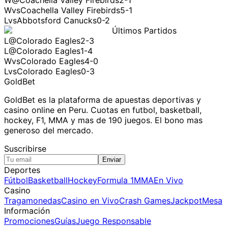
W
@
Coachella Valley Firebirds
2-1
W
vs
Coachella Valley Firebirds
5-1
L
vs
Abbotsford Canucks
0-2
Últimos Partidos
L
@
Colorado Eagles
2-3
L
@
Colorado Eagles
1-4
W
vs
Colorado Eagles
4-0
L
vs
Colorado Eagles
0-3
GoldBet
GoldBet es la plataforma de apuestas deportivas y
casino online en Peru. Cuotas en futbol, basketball,
hockey, F1, MMA y mas de 190 juegos. El bono mas
generoso del mercado.
Suscribirse
Enviar
Deportes
Fútbol
Basketball
Hockey
Formula 1
MMA
En Vivo
Casino
Tragamonedas
Casino en Vivo
Crash Games
Jackpot
Mesa
Información
Promociones
Guías
Juego Responsable