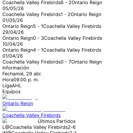
Coachella Valley Firebirds
6
-
2
Ontario Reign
05/05/26
Coachella Valley Firebirds
1
-
2
Ontario Reign
01/05/26
Ontario Reign
5
-
1
Coachella Valley Firebirds
29/04/26
Ontario Reign
0
-
3
Coachella Valley Firebirds
10/04/26
Ontario Reign
4
-
1
Coachella Valley Firebirds
01/04/26
Coachella Valley Firebirds
0
-
7
Ontario Reign
Información
Fecha
mié, 29 abr.
Hora
09:00 p. m.
Liga
AHL
Equipos
Ontario Reign
Coachella Valley Firebirds
Últimos Partidos
L
@
Coachella Valley Firebirds
2-6