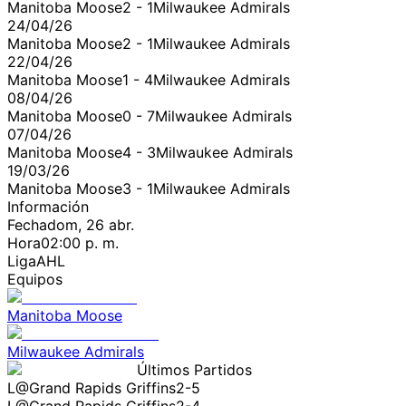
Manitoba Moose
2
-
1
Milwaukee Admirals
24/04/26
Manitoba Moose
2
-
1
Milwaukee Admirals
22/04/26
Manitoba Moose
1
-
4
Milwaukee Admirals
08/04/26
Manitoba Moose
0
-
7
Milwaukee Admirals
07/04/26
Manitoba Moose
4
-
3
Milwaukee Admirals
19/03/26
Manitoba Moose
3
-
1
Milwaukee Admirals
Información
Fecha
dom, 26 abr.
Hora
02:00 p. m.
Liga
AHL
Equipos
Manitoba Moose
Milwaukee Admirals
Últimos Partidos
L
@
Grand Rapids Griffins
2-5