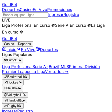
GoldBet
Deportes
Casino
En Vivo
Promociones
Ingresar
Registro
LIVE
Liga Profesional
En curso
⚽
Serie A
En curso
⚽
La Liga
En curso
⚽
GoldBet
Casino
Deportes
Inicio
En Vivo
Deportes
Ligas Populares
⚽
Futbol
18
▸
Liga Profesional
Serie A (Brazil)
MLS
Primera División
Premier League
La Liga
Ver todos →
🏀
Basketball
10
▸
🏒
Hockey
7
▸
⚾
Beisbol
4
▸
🏐
Volleyball
10
▸
🤾
Handball
10
▸
🏉
Rugby
10
▸
Ingresar
Registro