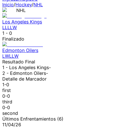
Inicio
/
Hockey
/
NHL
NHL
Los Angeles Kings
L
L
L
L
W
1
-
0
Finalizado
Edmonton Oilers
L
W
L
L
W
Resultado Final
1 -
Los Angeles Kings
-
2 -
Edmonton Oilers
-
Detalle de Marcador
1-0
first
0-0
third
0-0
second
Últimos Enfrentamientos (
6
)
11/04/26