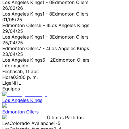
Los Angeles Kings
1
-
0
Edmonton Oilers
26/02/26
Los Angeles Kings
1
-
8
Edmonton Oilers
01/05/25
Edmonton Oilers
6
-
4
Los Angeles Kings
29/04/25
Los Angeles Kings
1
-
3
Edmonton Oilers
25/04/25
Edmonton Oilers
7
-
4
Los Angeles Kings
23/04/25
Los Angeles Kings
6
-
2
Edmonton Oilers
Información
Fecha
sáb, 11 abr.
Hora
03:00 p. m.
Liga
NHL
Equipos
Los Angeles Kings
Edmonton Oilers
Últimos Partidos
L
vs
Colorado Avalanche
1-5