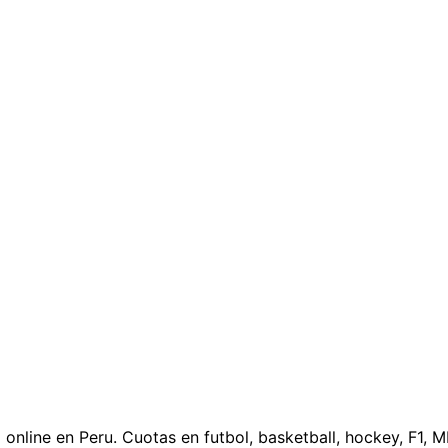
 online en Peru. Cuotas en futbol, basketball, hockey, F1