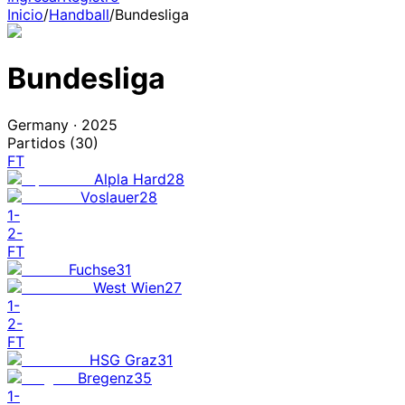
Inicio
/
Handball
/
Bundesliga
Bundesliga
Germany
·
2025
Partidos (
30
)
FT
Alpla Hard
28
Voslauer
28
1
-
2
-
FT
Fuchse
31
West Wien
27
1
-
2
-
FT
HSG Graz
31
Bregenz
35
1
-