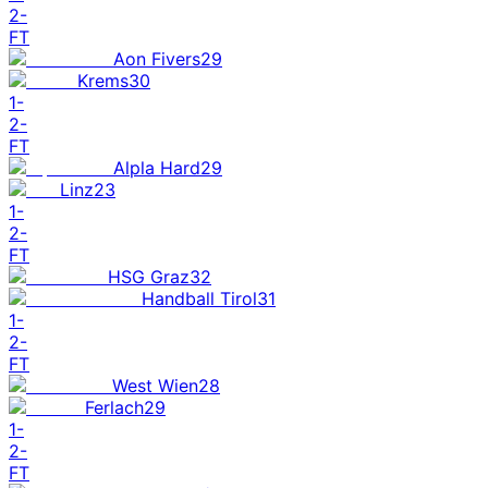
2
-
FT
Aon Fivers
29
Krems
30
1
-
2
-
FT
Alpla Hard
29
Linz
23
1
-
2
-
FT
HSG Graz
32
Handball Tirol
31
1
-
2
-
FT
West Wien
28
Ferlach
29
1
-
2
-
FT