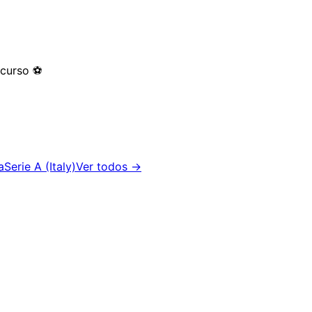
 curso
⚽
a
Serie A (Italy)
Ver todos →