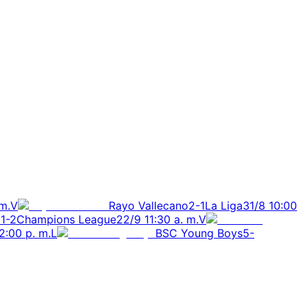
m.
V
Rayo Vallecano
2-1
La Liga
31/8
10:00
o
1-2
Champions League
22/9
11:30 a. m.
V
2:00 p. m.
L
BSC Young Boys
5-