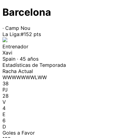
Barcelona
· Camp Nou
La Liga
:
#
1
52
pts
Entrenador
Xavi
Spain
· 45 años
Estadísticas de Temporada
Racha Actual
W
W
W
W
W
W
W
L
W
W
38
PJ
28
V
4
E
6
D
Goles a Favor