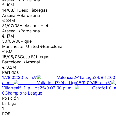
€ 10M
14/08/11
Cesc Fàbregas
Arsenal
→
Barcelona
€ 34M
31/07/08
Aleksandr Hleb
Arsenal
→
Barcelona
€ 17M
30/06/08
Piqué
Manchester United
→
Barcelona
€ 5M
15/08/03
Cesc Fàbregas
Barcelona
→
Arsenal
€ 3.2M
Partidos
17/8
02:30 p. m.
V
Valencia
2-1
La Liga
24/8
12:00
a. m.
L
Valladolid
7-0
La Liga
15/9
09:15 a. m.
V
Villarreal
5-1
La Liga
25/9
02:00 p. m.
L
Getafe
1-0
La
0
Champions League
Posición
La Liga
1
POS