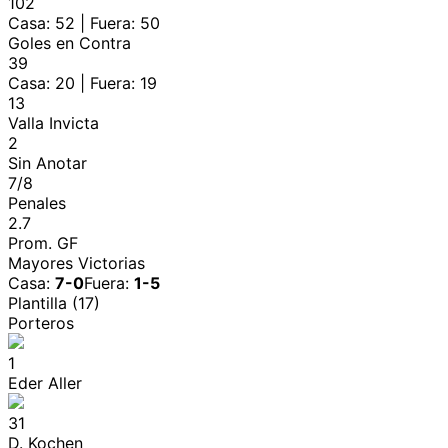
102
Casa:
52
| Fuera:
50
Goles en Contra
39
Casa:
20
| Fuera:
19
13
Valla Invicta
2
Sin Anotar
7
/
8
Penales
2.7
Prom. GF
Mayores Victorias
Casa:
7-0
Fuera:
1-5
Plantilla (
17
)
Porteros
1
Eder Aller
31
D. Kochen