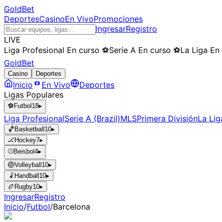
GoldBet
Deportes
Casino
En Vivo
Promociones
Ingresar
Registro
LIVE
Liga Profesional
En curso
⚽
Serie A
En curso
⚽
La Liga
En
GoldBet
Casino
Deportes
Inicio
En Vivo
Deportes
Ligas Populares
⚽
Futbol
18
▸
Liga Profesional
Serie A (Brazil)
MLS
Primera División
La Lig
🏀
Basketball
10
▸
🏒
Hockey
7
▸
⚾
Beisbol
4
▸
🏐
Volleyball
10
▸
🤾
Handball
10
▸
🏉
Rugby
10
▸
Ingresar
Registro
Inicio
/
Futbol
/
Barcelona