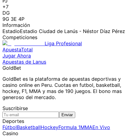
PJ
+7
DG
9
G
3
E
4
P
Información
Estadio
Estadio Ciudad de Lanús - Néstor Díaz Pérez
Competiciones
Liga Profesional
ApuestaTotal
Jugar Ahora
Apuestas de
Lanus
GoldBet
GoldBet es la plataforma de apuestas deportivas y
casino online en Peru. Cuotas en futbol, basketball,
hockey, F1, MMA y mas de 190 juegos. El bono mas
generoso del mercado.
Suscribirse
Enviar
Deportes
Fútbol
Basketball
Hockey
Formula 1
MMA
En Vivo
Casino